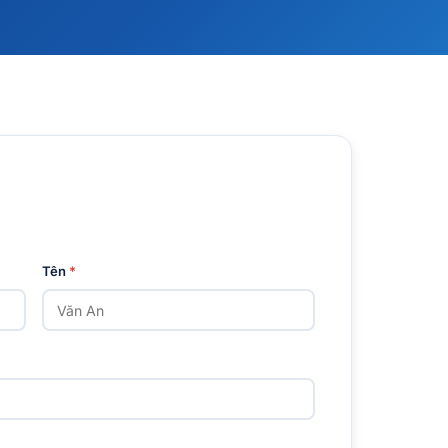
Tên
*