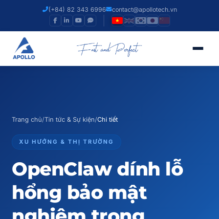
(+84) 82 343 6996
contact@apollotech.vn
Trang chủ
/
Tin tức & Sự kiện
/
Chi tiết
XU HƯỚNG & THỊ TRƯỜNG
OpenClaw dính lỗ
hổng bảo mật
nghiêm trọng