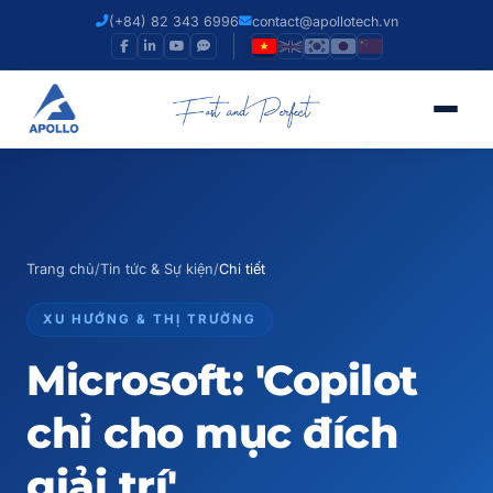
(+84) 82 343 6996
contact@apollotech.vn
Trang chủ
/
Tin tức & Sự kiện
/
Chi tiết
XU HƯỚNG & THỊ TRƯỜNG
Microsoft: 'Copilot
chỉ cho mục đích
giải trí'